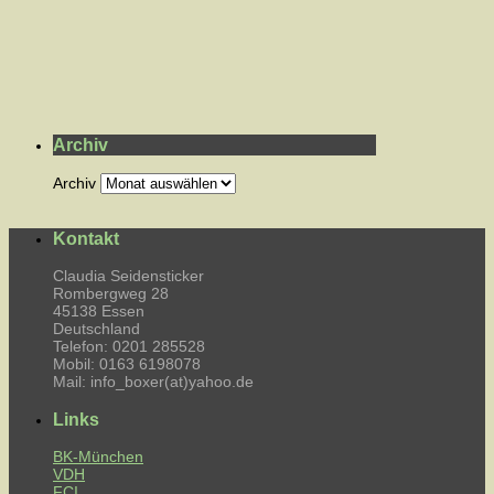
Archiv
Archiv
Kontakt
Claudia Seidensticker
Rombergweg 28
45138 Essen
Deutschland
Telefon: 0201 285528
Mobil: 0163 6198078
Mail: info_boxer(at)yahoo.de
Links
BK-München
VDH
FCI