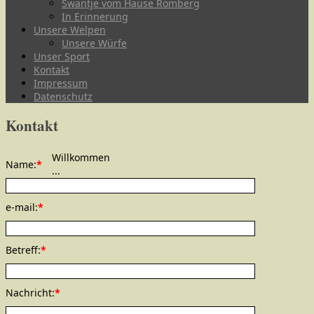
Swantje vom Hause Romberg
In Erinnerung
Unsere Welpen
Unsere Würfe
Unser Sport
Kontakt
Impressum
Datenschutz
Kontakt
Willkommen
Name:
*
...
e-mail:
*
Betreff:
*
Nachricht:
*