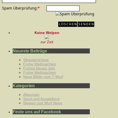
Spam Überprüfung:
*
Keine Welpen
zur Zeit
Neueste Beiträge
Silvestergrüsse
Frohe Weihnachten
Frohes Neues Jahr
Frohe Weihnachten
Neue Bilder vom T-Wurf
Kategorien
Allgemein
Sport und Ausstellung
Welpen und Wurf News
Finde uns auf Facebook