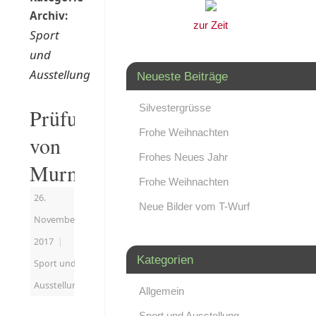
Archiv:
zur Zeit
Sport
und
Ausstellung
Neueste Beiträge
Silvestergrüsse
Prüfungsergebnisse
Frohe Weihnachten
von
Frohes Neues Jahr
Murmel
Frohe Weihnachten
26.
Neue Bilder vom T-Wurf
November
2017
|
Kategorien
Sport und
Ausstellung
Allgemein
Sport und Ausstellung