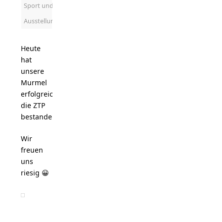
Sport und
Ausstellung
Heute
hat
unsere
Murmel
erfolgreich
die ZTP
bestanden.
Wir
freuen
uns
riesig 😀