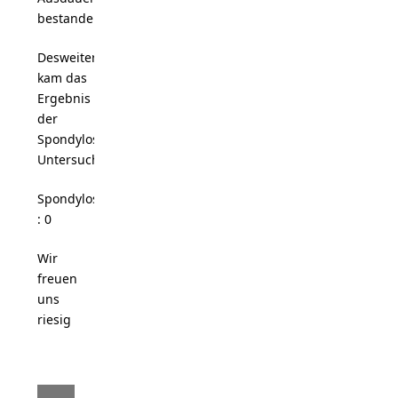
bestanden.
Desweiteren
kam das
Ergebnis
der
Spondylose-
Untersuchung…
Spondylose
: 0
Wir
freuen
uns
riesig