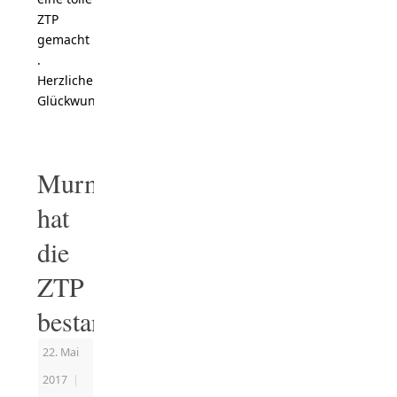
ZTP
gemacht
.
Herzlichen
Glückwunsch
!
Murmel
hat
die
ZTP
bestanden
22. Mai
2017
|