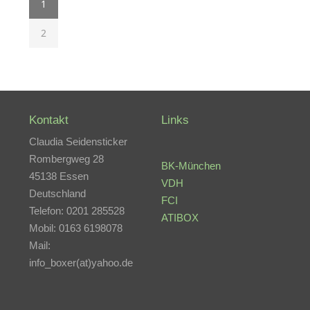
1
2
Kontakt
Links
Claudia Seidensticker
Rombergweg 28
BK-München
45138 Essen
VDH
Deutschland
FCI
Telefon: 0201 285528
ATIBOX
Mobil: 0163 6198078
Mail:
info_boxer(at)yahoo.de