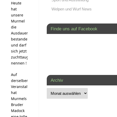
Heute
hat
Welpen und Wurf News
unsere
Murmel
die
Finde uns auf Facebook
Ausdauerprüfung
bestanden
und darf
sich jetzt
zuchttauglich
nennen !
Auf
Archiv
derselben
Veranstaltung
hat
Murmels
Bruder
Madock
eine tolle