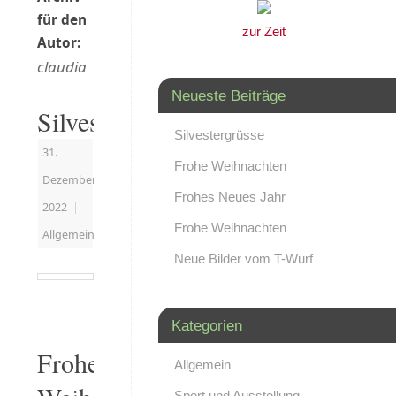
für den
zur Zeit
Autor:
claudia
Neueste Beiträge
Silvestergrüsse
Silvestergrüsse
31.
Frohe Weihnachten
Dezember
Frohes Neues Jahr
2022
|
Frohe Weihnachten
Allgemein
Neue Bilder vom T-Wurf
Kategorien
Frohe
Allgemein
Sport und Ausstellung