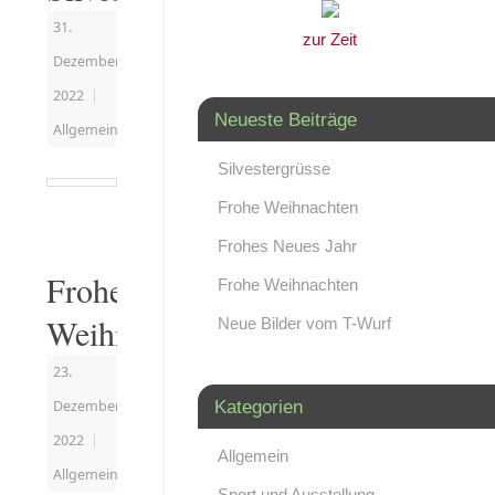
31.
zur Zeit
Dezember
2022
|
Neueste Beiträge
Allgemein
Silvestergrüsse
Frohe Weihnachten
Frohes Neues Jahr
Frohe
Frohe Weihnachten
Weihnachten
Neue Bilder vom T-Wurf
23.
Dezember
Kategorien
2022
|
Allgemein
Allgemein
Sport und Ausstellung