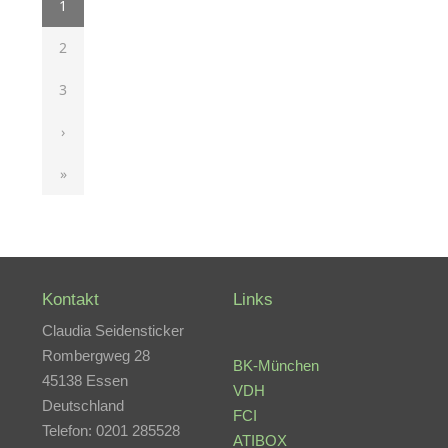
1
2
3
›
»
Kontakt
Links
Claudia Seidensticker
Rombergweg 28
BK-München
45138 Essen
VDH
Deutschland
FCI
Telefon: 0201 285528
ATIBOX