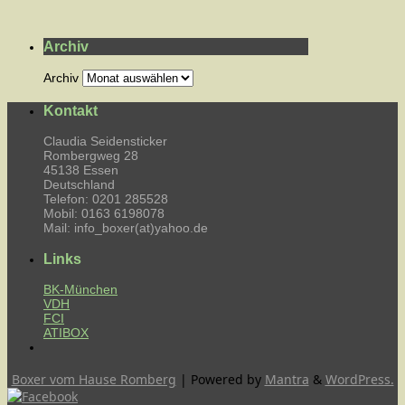
Archiv
Archiv
Kontakt
Claudia Seidensticker
Rombergweg 28
45138 Essen
Deutschland
Telefon: 0201 285528
Mobil: 0163 6198078
Mail: info_boxer(at)yahoo.de
Links
BK-München
VDH
FCI
ATIBOX
Boxer vom Hause Romberg
| Powered by
Mantra
&
WordPress.