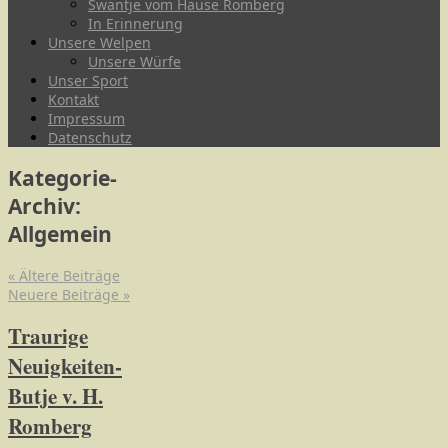
Swantje vom Hause Romberg
In Erinnerung
Unsere Welpen
Unsere Würfe
Unser Sport
Kontakt
Impressum
Datenschutz
Kategorie-
Archiv:
Allgemein
«
Ältere Beiträge
Neuere Beiträge
»
Traurige
Neuigkeiten-
Butje v. H.
Romberg