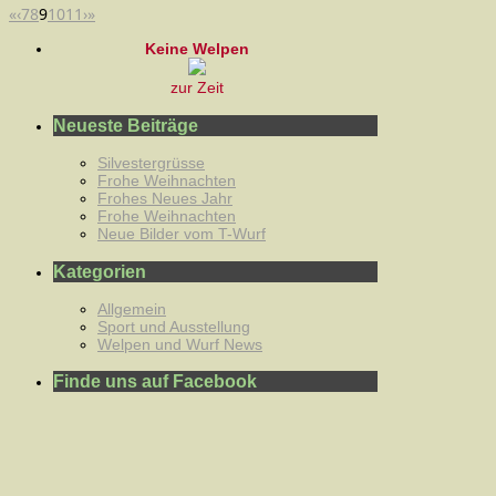
«
‹
7
8
9
10
11
›
»
Keine Welpen
zur Zeit
Neueste Beiträge
Silvestergrüsse
Frohe Weihnachten
Frohes Neues Jahr
Frohe Weihnachten
Neue Bilder vom T-Wurf
Kategorien
Allgemein
Sport und Ausstellung
Welpen und Wurf News
Finde uns auf Facebook